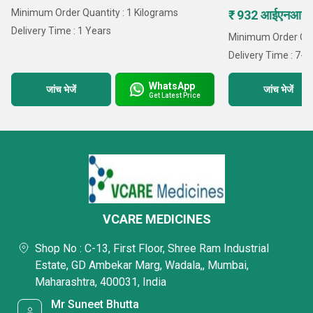
Minimum Order Quantity : 1 Kilograms
₹ 932 आईएनआर 
Delivery Time : 1 Years
Minimum Order Quan
Delivery Time : 7-1
WhatsApp
जांच भेजें
जांच भेजें
Get Latest Price
VCARE MEDICINES
Shop No : C-13, First Floor, Shree Ram Industrial
Estate, GD Ambekar Marg, Wadala,, Mumbai,
Maharashtra, 400031, India
Mr Suneet Bhutta