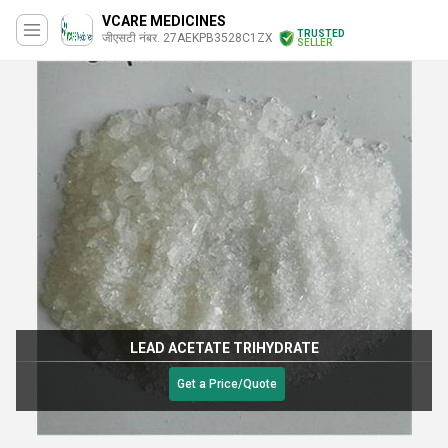
VCARE MEDICINES
TRUSTED
जीएसटी नंबर. 27AEKPB3528C1ZX
SELLER
LEAD ACETATE TRIHYDRATE
Get a Price/Quote