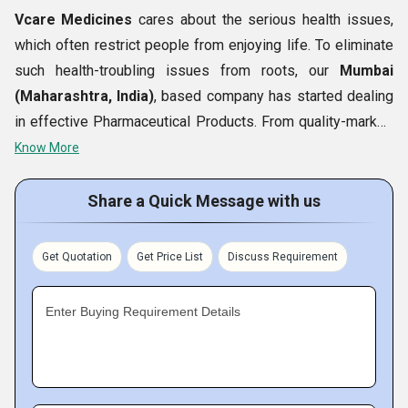
Vcare Medicines
cares about the serious health issues,
which often restrict people from enjoying life. To eliminate
such health-troubling issues from roots, our
Mumbai
(Maharashtra, India)
, based company has started dealing
in effective Pharmaceutical Products. From quality-marked
Tablets to nutritious Powders, we offer different kinds of
Know More
healthcare products. Our company owns a wide
warehousing facility in which offered line that includes
Share a Quick Message with us
Collagen Peptide Powder, Maxler Special Mass Gainer
Powder, Cetirizine Dihydrochloride Powder,
etc., is kept
Get Quotation
Get Price List
Discuss Requirement
in bulk quantity. Bulk storage helps us timely meet urgent
requirements of the market. Proximity of our warehousing
Enter Buying Requirement Details
facility to all modes of transportation aids in swift
shipment process.
Key Information of Vcare Medicines :